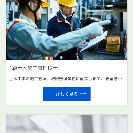
1級土木施工管理技士
土木工事の施工管理、現場管理業務に従事します。 安全管理等、現場運営に必要な事項全般が業務となります。 また現場代理人や監理技術者として一線で活躍する主力となる方、 いちスタッフとして現場や協力会社の管理に専念していただく方、 タイプを分けて求人しております。 東北地方整備局、宮城県、登米市等発注の公共工事を請け負います。 主に登米市をはじめ県北エリアでの施工が中心。
詳しく見る