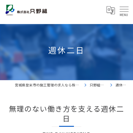
週休二日
宮城県登米市の施工管理の求人なら株式会社只野組
只野組を知る
週休二日
無理のない働き方を支える週休二
日